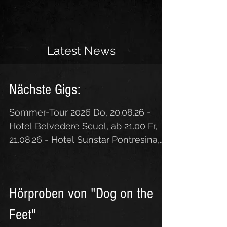
Latest News
Nächste Gigs:
Sommer-Tour 2026 Do, 20.08.26 -
Hotel Belvedere Scuol, ab 21.00 Fr,
21.08.26 - Hotel Sunstar Pontresina,
ab 21.00 Sa, 12.09.26 - Food Festival
Hotelfachschule Passugg, ab 11.00
Sa, 24.10.26 - Hotel Belvedere Scuol,
Hörproben von "Dog on the
ab 21.00
Feet"